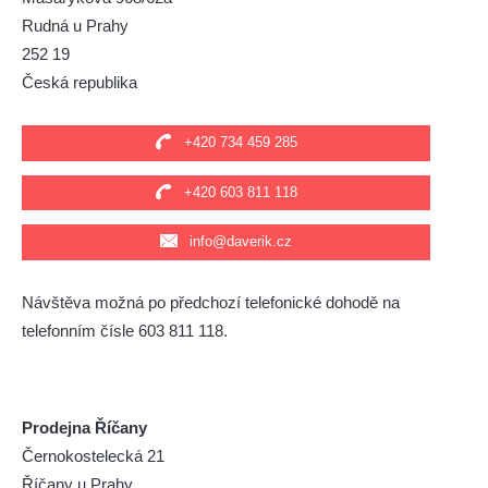
Rudná u Prahy
252 19
Česká republika
+420 734 459 285
+420 603 811 118
info@daverik.cz
Návštěva možná po předchozí telefonické dohodě na
telefonním čísle 603 811 118.
Prodejna Říčany
Černokostelecká 21
Říčany u Prahy