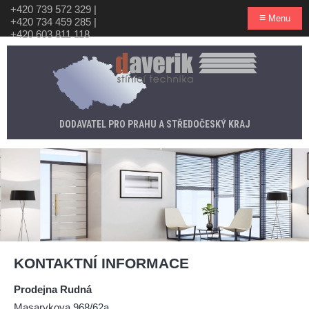
+420 739 572 329
|
≡
Menu
+420 734 459 285
|
+420 603 811 118
DODAVATEL PRO PRAHU A STŘEDOČESKÝ KRAJ
KONTAKTNÍ INFORMACE
Prodejna Rudná
Masarykova 968/62a