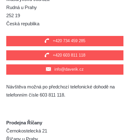
Rudná u Prahy
252 19
Česká republika
+420 734 459 285
+420 603 811 118
info@daverik.cz
Návštěva možná po předchozí telefonické dohodě na
telefonním čísle 603 811 118.
Prodejna Říčany
Černokostelecká 21
Říčany u Prahy