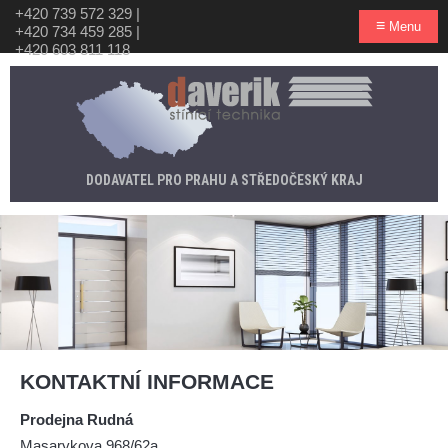
+420 739 572 329
|
≡
Menu
+420 734 459 285
|
+420 603 811 118
DODAVATEL PRO PRAHU A STŘEDOČESKÝ KRAJ
KONTAKTNÍ INFORMACE
Prodejna Rudná
Masarykova 968/62a